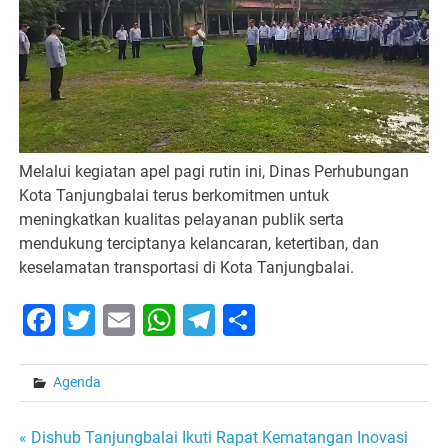
Melalui kegiatan apel pagi rutin ini, Dinas Perhubungan
Kota Tanjungbalai terus berkomitmen untuk
meningkatkan kualitas pelayanan publik serta
mendukung terciptanya kelancaran, ketertiban, dan
keselamatan transportasi di Kota Tanjungbalai.
Facebook
Twitter
Email
WhatsApp
Telegram
Share
Agenda
« Dishub Tanjungbalai Ikuti Rapat Kematangan Inovasi
Post