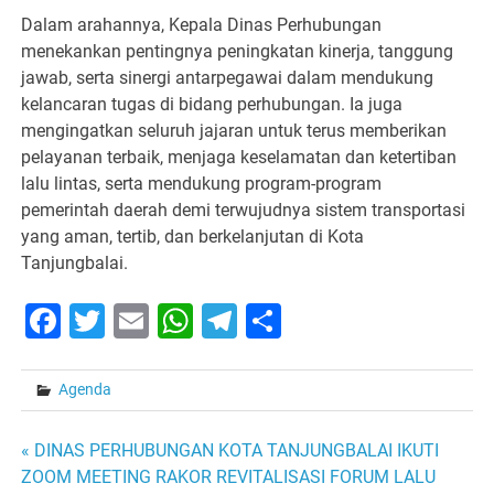
Dalam arahannya, Kepala Dinas Perhubungan
menekankan pentingnya peningkatan kinerja, tanggung
jawab, serta sinergi antarpegawai dalam mendukung
kelancaran tugas di bidang perhubungan. Ia juga
mengingatkan seluruh jajaran untuk terus memberikan
pelayanan terbaik, menjaga keselamatan dan ketertiban
lalu lintas, serta mendukung program-program
pemerintah daerah demi terwujudnya sistem transportasi
yang aman, tertib, dan berkelanjutan di Kota
Tanjungbalai.
Facebook
Twitter
Email
WhatsApp
Telegram
Share
Agenda
« DINAS PERHUBUNGAN KOTA TANJUNGBALAI IKUTI
Post
ZOOM MEETING RAKOR REVITALISASI FORUM LALU